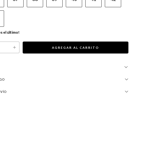
es el último!
AGO
NVÍO