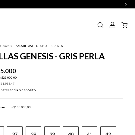
Genesis
.
ZAPATILLAS GENESIS - GRIS PERLA
LLAS GENESIS - GRIS PERLA
5.000
e
$25.000,00
$61.983,47
ansferencia o depósito
rando los
$100.000,00
37
38
39
40
41
42