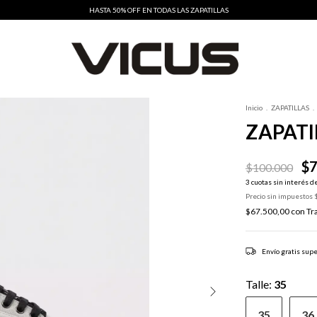
HASTA 50% OFF EN TODAS LAS ZAPATILLAS
Inicio
.
ZAPATILLAS
.
ZAPATI
$7
$100.000
3
cuotas sin interés d
Precio sin impuestos
$67.500,00
con
Tr
Envío gratis
supe
Talle:
35
35
36