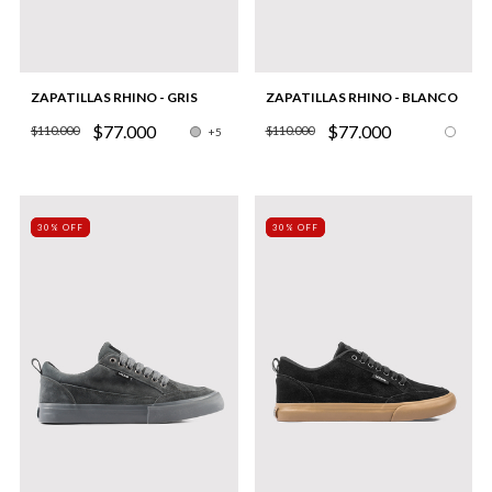
ZAPATILLAS RHINO - GRIS
ZAPATILLAS RHINO - BLANCO
$77.000
$77.000
$110.000
$110.000
+5
30% OFF
30% OFF
30% OFF
30% OFF