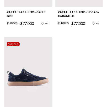
ZAPATILLAS RHINO - GRIS /
ZAPATILLAS RHINO - NEGRO /
GRIS
CARAMELO
$77.000
$77.000
$110.000
$110.000
+5
+5
30% OFF
30% OFF