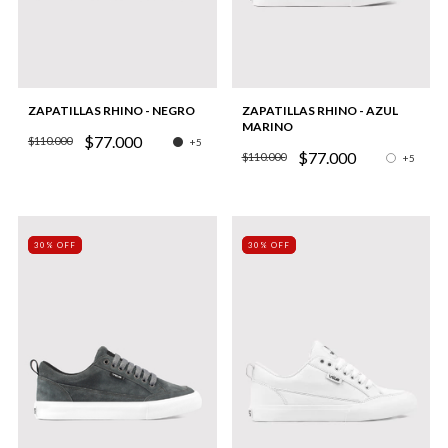
ZAPATILLAS RHINO - NEGRO
ZAPATILLAS RHINO - AZUL
MARINO
$77.000
$110.000
+5
$77.000
$110.000
+5
30% OFF
30% OFF
30% OFF
30% OFF