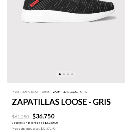
Inicio
.
ZAPATILLAS
.
Loose
.
ZAPATILLAS LOOSE - GRIS
ZAPATILLAS LOOSE - GRIS
$36.750
$61.250
3
cuotas sin interés de
$12.250,00
Precio sin impuestos
$30.371,90