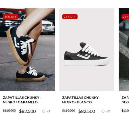
25% OFF
25% OFF
25%
ZAPATILLAS CHUNKY -
ZAP
ZAPATILLAS CHUNKY -
NEGRO / BLANCO
NEG
NEGRO / CARAMELO
$82.500
$82.500
$110.000
$110
$110.000
+2
+2