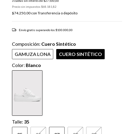
3
cuotas sin interés de
$27.500,00
Precio sin impuestos
$68.181,82
$74.250,00
con
Transferencia o depósito
Envío gratis
superando los
$100.000,00
Composición:
Cuero Sintético
GAMUZA LONA
CUERO SINTÉTICO
Color:
Blanco
Talle:
35