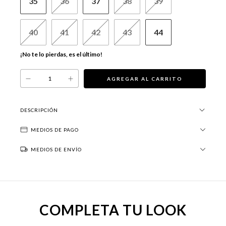
35
36
37
38
39
40
41
42
43
44
¡No te lo pierdas, es el último!
DESCRIPCIÓN
MEDIOS DE PAGO
MEDIOS DE ENVÍO
COMPLETA TU LOOK